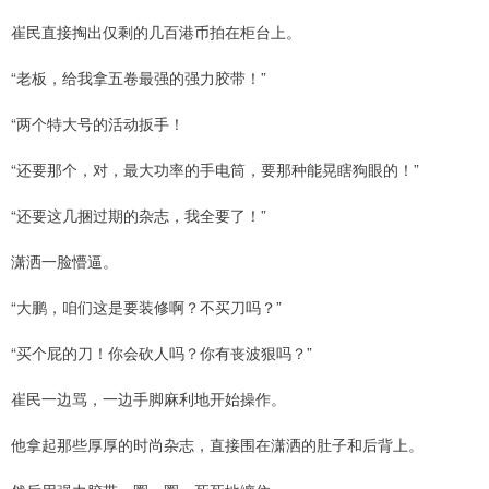
崔民直接掏出仅剩的几百港币拍在柜台上。
“老板，给我拿五卷最强的强力胶带！”
“两个特大号的活动扳手！
“还要那个，对，最大功率的手电筒，要那种能晃瞎狗眼的！”
“还要这几捆过期的杂志，我全要了！”
潇洒一脸懵逼。
“大鹏，咱们这是要装修啊？不买刀吗？”
“买个屁的刀！你会砍人吗？你有丧波狠吗？”
崔民一边骂，一边手脚麻利地开始操作。
他拿起那些厚厚的时尚杂志，直接围在潇洒的肚子和后背上。