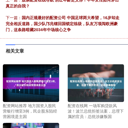
真正的自我？
下一篇：
国内正规最好的配资公司 中国足球两大希望，16岁却走
完全相反道路，国少队邝兆镭回国锁定练级，队友万项闯欧洲豪
门，这条路暗藏2034年中场核心之争
相关文章
配资网站推荐 地方国资入股民
配资在线网 一场军购贷款风
营银行增至3例，民企股东陷经
波！波兰总统拒签法案，总理下
营困境是主因
属的官员：总统涉嫌叛国