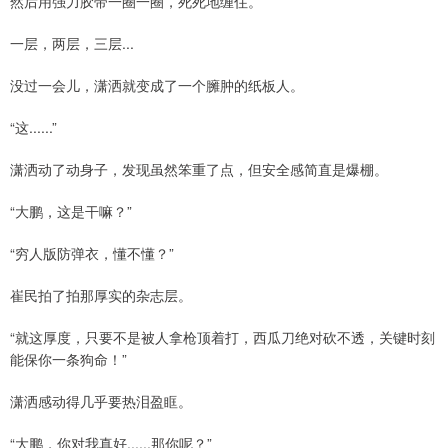
然后用强力胶带一圈一圈，死死地缠住。
一层，两层，三层...
没过一会儿，潇洒就变成了一个臃肿的纸板人。
“这......”
潇洒动了动身子，发现虽然笨重了点，但安全感简直是爆棚。
“大鹏，这是干嘛？”
“穷人版防弹衣，懂不懂？”
崔民拍了拍那厚实的杂志层。
“就这厚度，只要不是被人拿枪顶着打，西瓜刀绝对砍不透，关键时刻
能保你一条狗命！”
潇洒感动得几乎要热泪盈眶。
“大鹏，你对我真好......那你呢？”