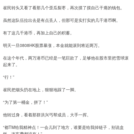
崔民转头又看了看那几个歪瓜裂枣，再次摸了摸自己干瘪的钱包。
虽然这队伍拉出去是有点丢人，但那可是实打实的几千港币啊。
有了这几千港币，再加上自己的积蓄。
明天一旦0808HK股票暴涨，本金就能滚到将近两万。
在这个年代，两万港币已经是一笔巨款了，足够他在股市里把雪球滚
起来了。
“行！”
崔民把烟头扔在地上，狠狠地踩了一脚。
“为了第一桶金，拼了！”
他转过身，看着那群洪兴丐帮成员，大手一挥。
“都TM给我精神点！一会儿到了地方，谁要是给我掉链子，别说盒
饭，连车费都没有！”