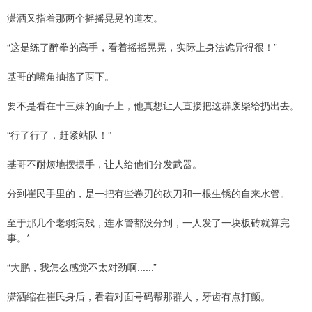
潇洒又指着那两个摇摇晃晃的道友。
“这是练了醉拳的高手，看着摇摇晃晃，实际上身法诡异得很！”
基哥的嘴角抽搐了两下。
要不是看在十三妹的面子上，他真想让人直接把这群废柴给扔出去。
“行了行了，赶紧站队！”
基哥不耐烦地摆摆手，让人给他们分发武器。
分到崔民手里的，是一把有些卷刃的砍刀和一根生锈的自来水管。
至于那几个老弱病残，连水管都没分到，一人发了一块板砖就算完
事。*
“大鹏，我怎么感觉不太对劲啊......”
潇洒缩在崔民身后，看着对面号码帮那群人，牙齿有点打颤。