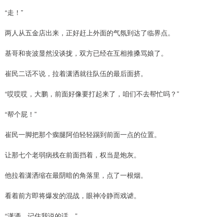
“走！”
两人从五金店出来，正好赶上外面的气氛到达了临界点。
基哥和丧波显然没谈拢，双方已经在互相推搡骂娘了。
崔民二话不说，拉着潇洒就往队伍的最后面挤。
“哎哎哎，大鹏，前面好像要打起来了，咱们不去帮忙吗？”
“帮个屁！”
崔民一脚把那个瘸腿阿伯轻轻踢到前面一点的位置。
让那七个老弱病残在前面挡着，权当是炮灰。
他拉着潇洒缩在最阴暗的角落里，点了一根烟。
看着前方即将爆发的混战，眼神冷静而戏谑。
“潇洒，记住我说的话。”