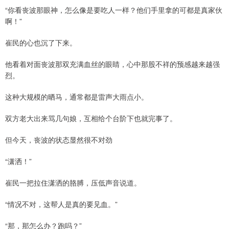
“你看丧波那眼神，怎么像是要吃人一样？他们手里拿的可都是真家伙
啊！”
崔民的心也沉了下来。
他看着对面丧波那双充满血丝的眼睛，心中那股不祥的预感越来越强
烈。
这种大规模的晒马，通常都是雷声大雨点小。
双方老大出来骂几句娘，互相给个台阶下也就完事了。
但今天，丧波的状态显然很不对劲
“潇洒！”
崔民一把拉住潇洒的胳膊，压低声音说道。
“情况不对，这帮人是真的要见血。”
“那，那怎么办？跑吗？”