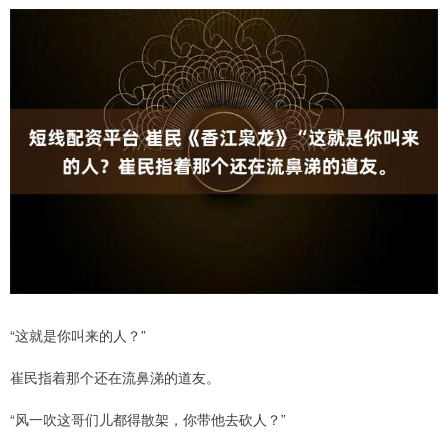
“这就是你叫来的人？”
崔民指着那个还在流鼻涕的道友。
“风一吹这哥们儿都得散架，你带他去砍人？”