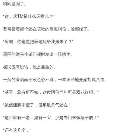
瞬间凝固了。
“这，这TM是什么玩意儿？”
基哥指着那个还在咳嗽的瘸腿阿伯，脸都绿了。
“阿鹏，你这是把养老院给我搬来了？”
周围的洪兴小弟们顿时发出一阵哄笑。
崔民没有说话，他是要脸的。
一旁的潇洒面不改色心不跳，一本正经地开始胡说八道。
“基哥，您有所不知，这位阿伯当年可是双花红棍。”
“虽然腿脚不便了，但那股杀气还在！
“这叫家有一老，如有一宝，那是专门来镇场子的！”
“还有这几个，”