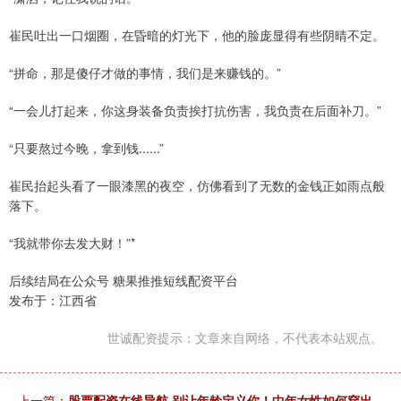
崔民吐出一口烟圈，在昏暗的灯光下，他的脸庞显得有些阴晴不定。
“拼命，那是傻仔才做的事情，我们是来赚钱的。”
“一会儿打起来，你这身装备负责挨打抗伤害，我负责在后面补刀。”
“只要熬过今晚，拿到钱......”
崔民抬起头看了一眼漆黑的夜空，仿佛看到了无数的金钱正如雨点般
落下。
“我就带你去发大财！”*
后续结局在公众号 糖果推推短线配资平台
发布于：江西省
世诚配资提示：文章来自网络，不代表本站观点。
上一篇：
股票配资在线导航 别让年龄定义你！中年女性如何穿出