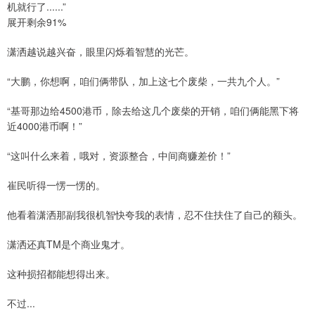
机就行了......”
展开剩余91%
潇洒越说越兴奋，眼里闪烁着智慧的光芒。
“大鹏，你想啊，咱们俩带队，加上这七个废柴，一共九个人。”
“基哥那边给4500港币，除去给这几个废柴的开销，咱们俩能黑下将
近4000港币啊！”
“这叫什么来着，哦对，资源整合，中间商赚差价！”
崔民听得一愣一愣的。
他看着潇洒那副我很机智快夸我的表情，忍不住扶住了自己的额头。
潇洒还真TM是个商业鬼才。
这种损招都能想得出来。
不过...