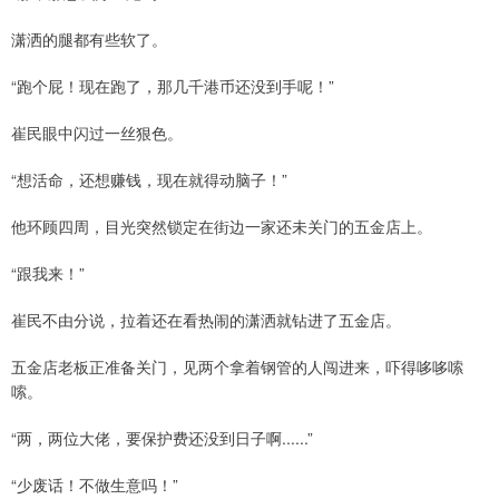
潇洒的腿都有些软了。
“跑个屁！现在跑了，那几千港币还没到手呢！”
崔民眼中闪过一丝狠色。
“想活命，还想赚钱，现在就得动脑子！”
他环顾四周，目光突然锁定在街边一家还未关门的五金店上。
“跟我来！”
崔民不由分说，拉着还在看热闹的潇洒就钻进了五金店。
五金店老板正准备关门，见两个拿着钢管的人闯进来，吓得哆哆嗦
嗦。
“两，两位大佬，要保护费还没到日子啊......”
“少废话！不做生意吗！”