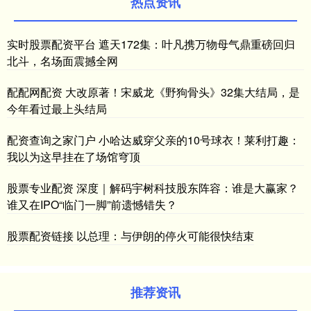
热点资讯
实时股票配资平台 遮天172集：叶凡携万物母气鼎重磅回归
北斗，名场面震撼全网
配配网配资 大改原著！宋威龙《野狗骨头》32集大结局，是
今年看过最上头结局
配资查询之家门户 小哈达威穿父亲的10号球衣！莱利打趣：
我以为这早挂在了场馆穹顶
股票专业配资 深度｜解码宇树科技股东阵容：谁是大赢家？
谁又在IPO“临门一脚”前遗憾错失？
股票配资链接 以总理：与伊朗的停火可能很快结束
推荐资讯