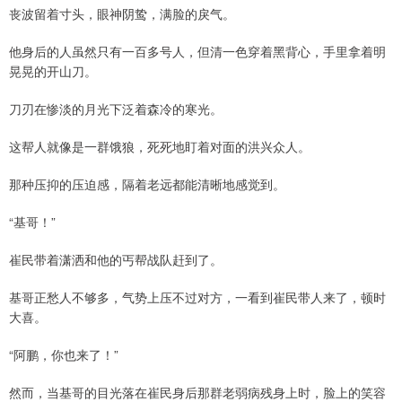
丧波留着寸头，眼神阴鸷，满脸的戾气。
他身后的人虽然只有一百多号人，但清一色穿着黑背心，手里拿着明
晃晃的开山刀。
刀刃在惨淡的月光下泛着森冷的寒光。
这帮人就像是一群饿狼，死死地盯着对面的洪兴众人。
那种压抑的压迫感，隔着老远都能清晰地感觉到。
“基哥！”
崔民带着潇洒和他的丐帮战队赶到了。
基哥正愁人不够多，气势上压不过对方，一看到崔民带人来了，顿时
大喜。
“阿鹏，你也来了！”
然而，当基哥的目光落在崔民身后那群老弱病残身上时，脸上的笑容