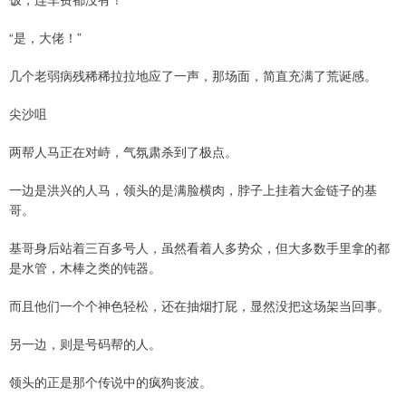
“是，大佬！”
几个老弱病残稀稀拉拉地应了一声，那场面，简直充满了荒诞感。
尖沙咀
两帮人马正在对峙，气氛肃杀到了极点。
一边是洪兴的人马，领头的是满脸横肉，脖子上挂着大金链子的基
哥。
基哥身后站着三百多号人，虽然看着人多势众，但大多数手里拿的都
是水管，木棒之类的钝器。
而且他们一个个神色轻松，还在抽烟打屁，显然没把这场架当回事。
另一边，则是号码帮的人。
领头的正是那个传说中的疯狗丧波。