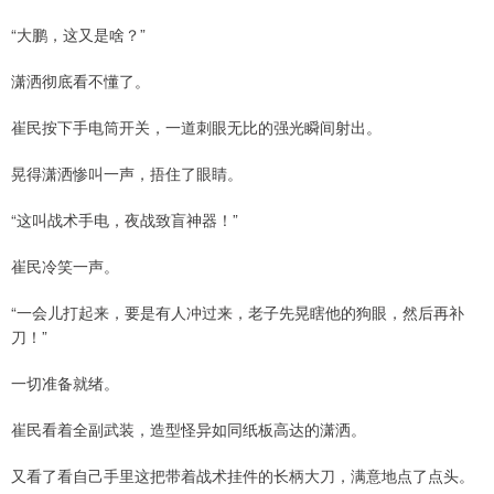
“大鹏，这又是啥？”
潇洒彻底看不懂了。
崔民按下手电筒开关，一道刺眼无比的强光瞬间射出。
晃得潇洒惨叫一声，捂住了眼睛。
“这叫战术手电，夜战致盲神器！”
崔民冷笑一声。
“一会儿打起来，要是有人冲过来，老子先晃瞎他的狗眼，然后再补
刀！”
一切准备就绪。
崔民看着全副武装，造型怪异如同纸板高达的潇洒。
又看了看自己手里这把带着战术挂件的长柄大刀，满意地点了点头。